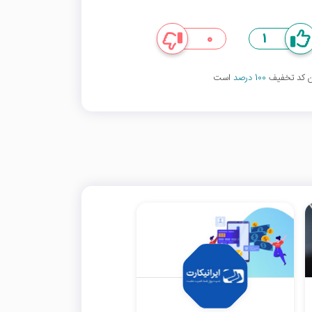
0
1
ین کد تخفیف
100 درصد
است