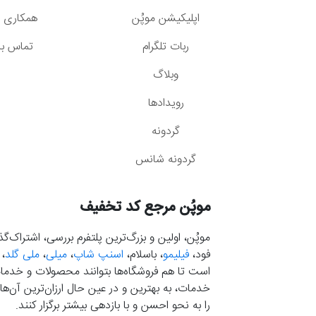
اپلیکیشن موپُن
همکاری با
ربات تلگرام
تماس با 
وبلاگ
رویدادها
گردونه
گردونه شانس
موپُن مرجع کد تخفیف
موپُن، اولین و بزرگ‌ترین پلتفرم بررسی، اشتراک‌
فود،
فیلیمو
، باسلام،
اسنپ شاپ
،
میلی
،
ملی گلد
،
است تا هم فروشگاه‌ها بتوانند محصولات و خدمات 
خدمات، به بهترین و در عین حال ارزان‌ترین آن‌ها 
را به نحو احسن و با بازدهی بیشتر برگزار کنند.