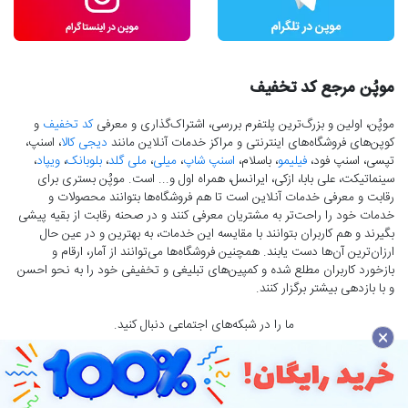
موپُن مرجع کد تخفیف
موپُن، اولین و بزرگ‌ترین پلتفرم بررسی، اشتراک‌گذاری و معرفی
کد تخفیف
و
کوپن‌های فروشگاه‌های اینترنتی و مراکز خدمات آنلاین مانند
دیجی کالا
، اسنپ،
تپسی، اسنپ فود،
فیلیمو
، باسلام،
اسنپ شاپ
،
میلی
،
ملی گلد
،
بلوبانک
،
ویپاد
،
سینماتیکت، علی بابا، ازکی، ایرانسل، همراه اول و... است. موپُن بستری برای
رقابت و معرفی خدمات آنلاین است تا هم فروشگاه‌ها بتوانند محصولات و
خدمات خود را راحت‌تر به مشتریان معرفی کنند و در صحنه رقابت از بقیه پیشی
بگیرند و هم کاربران بتوانند با مقایسه این خدمات، به بهترین و در عین حال
ارزان‌ترین آن‌ها دست‌ یابند. همچنین فروشگاه‌ها می‌توانند از آمار، ارقام و
بازخورد کاربران مطلع شده و کمپین‌های تبلیغی و تخفیفی خود را به نحو احسن
و با بازدهی بیشتر برگزار کنند.
ما را در شبکه‌های اجتماعی دنبال کنید.
×
تمامی حقوق برای موپُن محفوظ است.