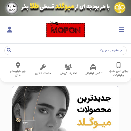
اپراتور تلفن همراه
رزرو هواپیما و
تاکسی اینترنتی
تخفیف گروهی
خدمات آنلاین
و اینترنت
هتل