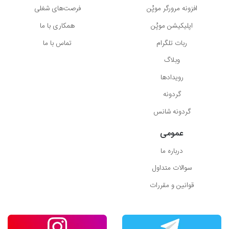
افزونه مرورگر موپُن
فرصت‌های شغلی
اپلیکیشن موپُن
همکاری با ما
ربات تلگرام
تماس با ما
وبلاگ
رویدادها
گردونه
گردونه شانس
عمومی
درباره ما
سوالات متداول
قوانین و مقررات