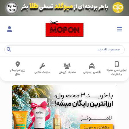
اپراتور تلفن همراه
رزرو هواپیما و
تاکسی اینترنتی
تخفیف گروهی
خدمات آنلاین
و اینترنت
هتل