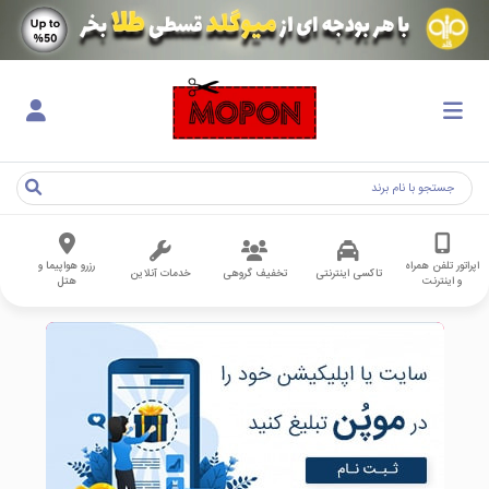
اپراتور تلفن همراه
رزرو هواپیما و
تاکسی اینترنتی
تخفیف گروهی
خدمات آنلاین
و اینترنت
هتل