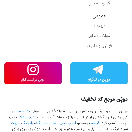
گردونه شانس
عمومی
درباره ما
سوالات متداول
قوانین و مقررات
موپُن مرجع کد تخفیف
موپُن، اولین و بزرگ‌ترین پلتفرم بررسی، اشتراک‌گذاری و معرفی
کد تخفیف
و
کوپن‌های فروشگاه‌های اینترنتی و مراکز خدمات آنلاین مانند
دیجی کالا
، اسنپ،
تپسی، اسنپ فود،
فیلیمو
، باسلام،
اسنپ شاپ
،
میلی
،
ملی گلد
،
بلوبانک
،
ویپاد
،
سینماتیکت، علی بابا، ازکی، ایرانسل، همراه اول و... است. موپُن بستری برای