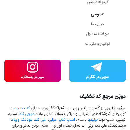
گردونه شانس
عمومی
درباره ما
سوالات متداول
قوانین و مقررات
موپُن مرجع کد تخفیف
موپُن، اولین و بزرگ‌ترین پلتفرم بررسی، اشتراک‌گذاری و معرفی
کد تخفیف
و
کوپن‌های فروشگاه‌های اینترنتی و مراکز خدمات آنلاین مانند
دیجی کالا
، اسنپ،
تپسی، اسنپ فود،
فیلیمو
، باسلام،
اسنپ شاپ
،
میلی
،
ملی گلد
،
بلوبانک
،
ویپاد
،
سینماتیکت، علی بابا، ازکی، ایرانسل، همراه اول و... است. موپُن بستری برای