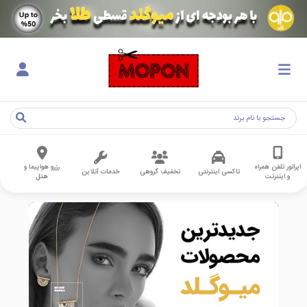
اپراتور تلفن همراه
رزرو هواپیما و
تاکسی اینترنتی
تخفیف گروهی
خدمات آنلاین
و اینترنت
هتل