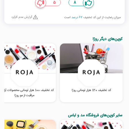
5
8
گزارش عدم کارکرد
میزان رضایت از این کد تخفیف
62 درصد
است
کوپن‌های دیگر روژا
کد تخفیف 120 هزار تومانی روژا
کد تخفیف 100 هزار تومانی محصولات آرای
مراقبت از مو روژا
سایر کوپن‌های فروشگاه مد و لباس