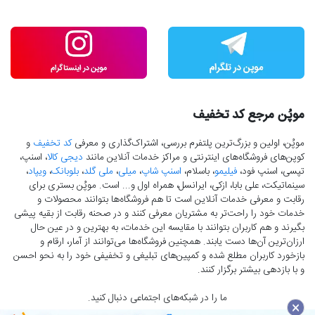
موپُن مرجع کد تخفیف
موپُن، اولین و بزرگ‌ترین پلتفرم بررسی، اشتراک‌گذاری و معرفی
کد تخفیف
و
کوپن‌های فروشگاه‌های اینترنتی و مراکز خدمات آنلاین مانند
دیجی کالا
، اسنپ،
تپسی، اسنپ فود،
فیلیمو
، باسلام،
اسنپ شاپ
،
میلی
،
ملی گلد
،
بلوبانک
،
ویپاد
،
سینماتیکت، علی بابا، ازکی، ایرانسل، همراه اول و... است. موپُن بستری برای
رقابت و معرفی خدمات آنلاین است تا هم فروشگاه‌ها بتوانند محصولات و
خدمات خود را راحت‌تر به مشتریان معرفی کنند و در صحنه رقابت از بقیه پیشی
بگیرند و هم کاربران بتوانند با مقایسه این خدمات، به بهترین و در عین حال
ارزان‌ترین آن‌ها دست‌ یابند. همچنین فروشگاه‌ها می‌توانند از آمار، ارقام و
بازخورد کاربران مطلع شده و کمپین‌های تبلیغی و تخفیفی خود را به نحو احسن
و با بازدهی بیشتر برگزار کنند.
ما را در شبکه‌های اجتماعی دنبال کنید.
×