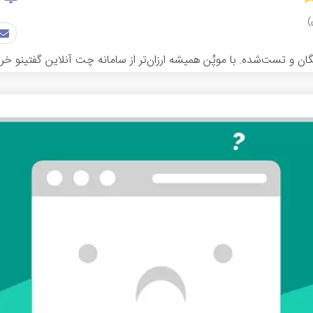
ان و تست‌شده. با موپُن همیشه ارزان‌تر از سامانه چت آنلاین گفتینو خری