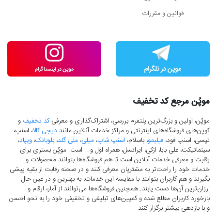
قوانین و مقررات
موپُن مرجع کد تخفیف
موپُن، اولین و بزرگ‌ترین پلتفرم بررسی، اشتراک‌گذاری و معرفی
کد تخفیف
و
کوپن‌های فروشگاه‌های اینترنتی و مراکز خدمات آنلاین مانند
دیجی کالا
، اسنپ،
تپسی، اسنپ فود،
فیلیمو
، باسلام،
اسنپ شاپ
،
میلی
،
ملی گلد
،
بلوبانک
،
ویپاد
،
سینماتیکت، علی بابا، ازکی، ایرانسل، همراه اول و... است. موپُن بستری برای
رقابت و معرفی خدمات آنلاین است تا هم فروشگاه‌ها بتوانند محصولات و
خدمات خود را راحت‌تر به مشتریان معرفی کنند و در صحنه رقابت از بقیه پیشی
بگیرند و هم کاربران بتوانند با مقایسه این خدمات، به بهترین و در عین حال
ارزان‌ترین آن‌ها دست‌ یابند. همچنین فروشگاه‌ها می‌توانند از آمار، ارقام و
بازخورد کاربران مطلع شده و کمپین‌های تبلیغی و تخفیفی خود را به نحو احسن
و با بازدهی بیشتر برگزار کنند.