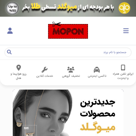
اپراتور تلفن همراه
رزرو هواپیما و
تاکسی اینترنتی
تخفیف گروهی
خدمات آنلاین
و اینترنت
هتل