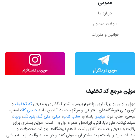
عمومی
درباره ما
سوالات متداول
قوانین و مقررات
موپُن مرجع کد تخفیف
موپُن، اولین و بزرگ‌ترین پلتفرم بررسی، اشتراک‌گذاری و معرفی
کد تخفیف
و
کوپن‌های فروشگاه‌های اینترنتی و مراکز خدمات آنلاین مانند
دیجی کالا
، اسنپ،
تپسی، اسنپ فود،
فیلیمو
، باسلام،
اسنپ شاپ
،
میلی
،
ملی گلد
،
بلوبانک
،
ویپاد
،
سینماتیکت، علی بابا، ازکی، ایرانسل، همراه اول و... است. موپُن بستری برای
رقابت و معرفی خدمات آنلاین است تا هم فروشگاه‌ها بتوانند محصولات و
خدمات خود را راحت‌تر به مشتریان معرفی کنند و در صحنه رقابت از بقیه پیشی