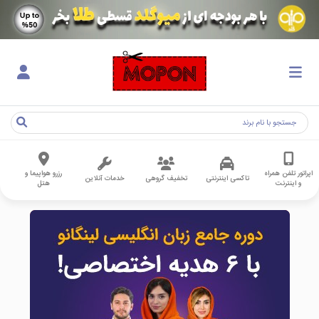
اپراتور تلفن همراه
رزرو هواپیما و
تاکسی اینترنتی
تخفیف گروهی
خدمات آنلاین
و اینترنت
هتل