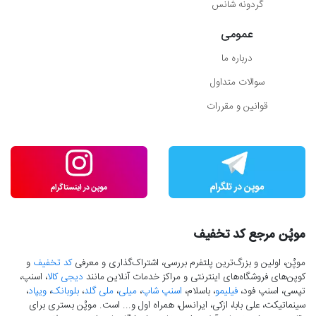
گردونه شانس
عمومی
درباره ما
سوالات متداول
قوانین و مقررات
موپُن مرجع کد تخفیف
موپُن، اولین و بزرگ‌ترین پلتفرم بررسی، اشتراک‌گذاری و معرفی
کد تخفیف
و
کوپن‌های فروشگاه‌های اینترنتی و مراکز خدمات آنلاین مانند
دیجی کالا
، اسنپ،
تپسی، اسنپ فود،
فیلیمو
، باسلام،
اسنپ شاپ
،
میلی
،
ملی گلد
،
بلوبانک
،
ویپاد
،
سینماتیکت، علی بابا، ازکی، ایرانسل، همراه اول و... است. موپُن بستری برای