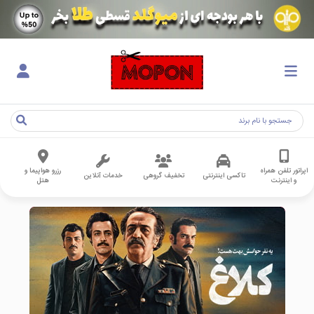
اپراتور تلفن همراه
رزرو هواپیما و
تاکسی اینترنتی
تخفیف گروهی
خدمات آنلاین
و اینترنت
هتل