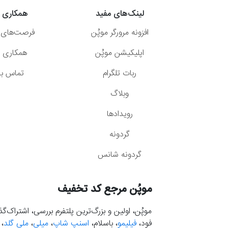
لینک‌های مفید
همکاری ب
افزونه مرورگر موپُن
فرصت‌های 
اپلیکیشن موپُن
همکاری با
ربات تلگرام
تماس با 
وبلاگ
رویدادها
گردونه
گردونه شانس
موپُن مرجع کد تخفیف
موپُن، اولین و بزرگ‌ترین پلتفرم بررسی، اشتراک‌
فود،
فیلیمو
، باسلام،
اسنپ شاپ
،
میلی
،
ملی گلد
،