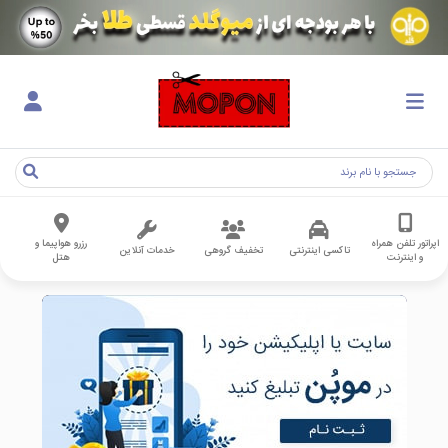
اپراتور تلفن همراه
رزرو هواپیما و
تاکسی اینترنتی
تخفیف گروهی
خدمات آنلاین
و اینترنت
هتل