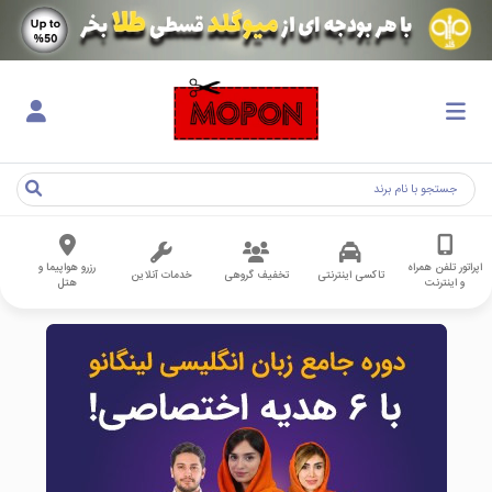
اپراتور تلفن همراه
رزرو هواپیما و
تاکسی اینترنتی
تخفیف گروهی
خدمات آنلاین
و اینترنت
هتل