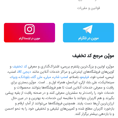
قوانین و مقررات
موپُن مرجع کد تخفیف
موپُن، اولین و بزرگ‌ترین پلتفرم بررسی، اشتراک‌گذاری و معرفی
کد تخفیف
و
کوپن‌های فروشگاه‌های اینترنتی و مراکز خدمات آنلاین مانند
دیجی کالا
، اسنپ،
تپسی، اسنپ فود،
فیلیمو
، باسلام،
اسنپ شاپ
،
میلی
،
ملی گلد
،
بلوبانک
،
ویپاد
،
سینماتیکت، علی بابا، ازکی، ایرانسل، همراه اول و... است. موپُن بستری برای
رقابت و معرفی خدمات آنلاین است تا هم فروشگاه‌ها بتوانند محصولات و
خدمات خود را راحت‌تر به مشتریان معرفی کنند و در صحنه رقابت از بقیه پیشی
بگیرند و هم کاربران بتوانند با مقایسه این خدمات، به بهترین و در عین حال
ارزان‌ترین آن‌ها دست‌ یابند. همچنین فروشگاه‌ها می‌توانند از آمار، ارقام و
بازخورد کاربران مطلع شده و کمپین‌های تبلیغی و تخفیفی خود را به نحو احسن
و با بازدهی بیشتر برگزار کنند.