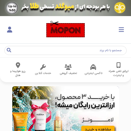
اپراتور تلفن همراه
رزرو هواپیما و
تاکسی اینترنتی
تخفیف گروهی
خدمات آنلاین
و اینترنت
هتل