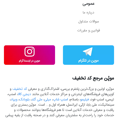
عمومی
درباره ما
سوالات متداول
قوانین و مقررات
موپُن مرجع کد تخفیف
موپُن، اولین و بزرگ‌ترین پلتفرم بررسی، اشتراک‌گذاری و معرفی
کد تخفیف
و
کوپن‌های فروشگاه‌های اینترنتی و مراکز خدمات آنلاین مانند
دیجی کالا
، اسنپ،
تپسی، اسنپ فود،
فیلیمو
، باسلام،
اسنپ شاپ
،
میلی
،
ملی گلد
،
بلوبانک
،
ویپاد
،
سینماتیکت، علی بابا، ازکی، ایرانسل، همراه اول و... است. موپُن بستری برای
رقابت و معرفی خدمات آنلاین است تا هم فروشگاه‌ها بتوانند محصولات و
خدمات خود را راحت‌تر به مشتریان معرفی کنند و در صحنه رقابت از بقیه پیشی