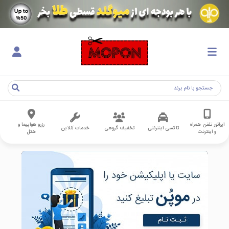
اپراتور تلفن همراه
رزرو هواپیما و
تاکسی اینترنتی
تخفیف گروهی
خدمات آنلاین
و اینترنت
هتل