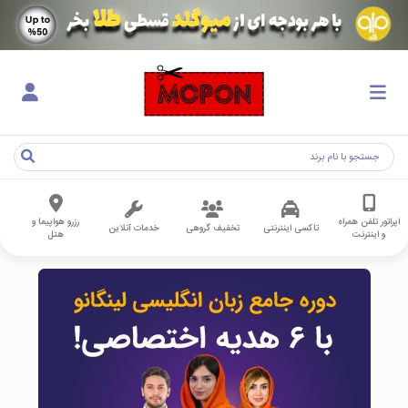
اپراتور تلفن همراه
رزرو هواپیما و
تاکسی اینترنتی
تخفیف گروهی
خدمات آنلاین
و اینترنت
هتل