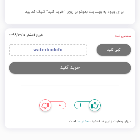
برای ورود به وبسایت بدوفو بر روی "خرید کنید" کلیک نمایید.
تاریخ انتشار: 1396/12/11
منقضی شده
کپی کنید
waterbodofo
خرید کنید
0
1
میزان رضایت از این کد تخفیف
100 درصد
است