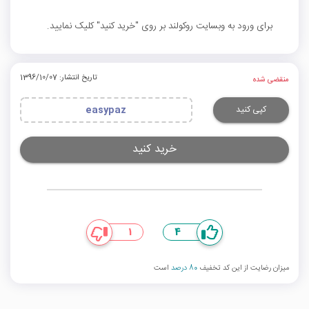
برای ورود به وبسایت روکولند بر روی "خرید کنید" کلیک نمایید.
تاریخ انتشار: 1396/10/07
منقضی شده
کپی کنید
easypaz
خرید کنید
1
4
میزان رضایت از این کد تخفیف
80 درصد
است