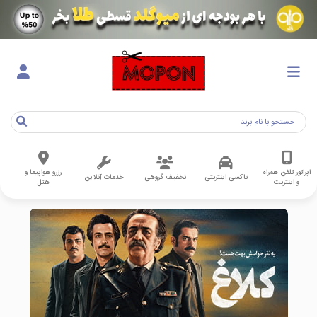
اپراتور تلفن همراه
رزرو هواپیما و
تاکسی اینترنتی
تخفیف گروهی
خدمات آنلاین
و اینترنت
هتل