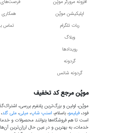
افزونه مرورگر موپُن
فرصت‌های 
اپلیکیشن موپُن
همکاری با
ربات تلگرام
تماس با 
وبلاگ
رویدادها
گردونه
گردونه شانس
موپُن مرجع کد تخفیف
موپُن، اولین و بزرگ‌ترین پلتفرم بررسی، اشتراک‌
فود،
فیلیمو
، باسلام،
اسنپ شاپ
،
میلی
،
ملی گلد
،
است تا هم فروشگاه‌ها بتوانند محصولات و خدمات 
خدمات، به بهترین و در عین حال ارزان‌ترین آن‌ها 