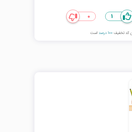
0
1
ین کد تخفیف
100 درصد
است