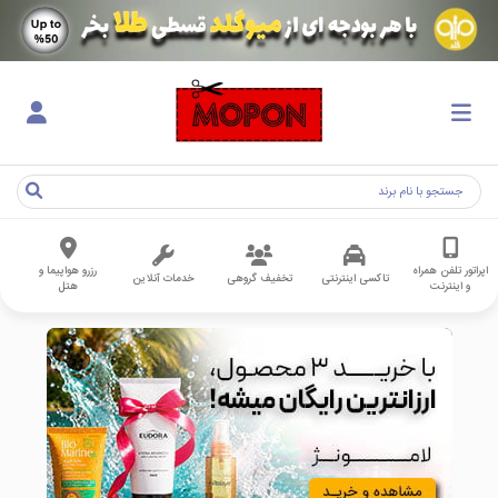
اپراتور تلفن همراه
رزرو هواپیما و
تاکسی اینترنتی
تخفیف گروهی
خدمات آنلاین
و اینترنت
هتل