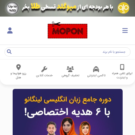
اپراتور تلفن همراه
رزرو هواپیما و
تاکسی اینترنتی
تخفیف گروهی
خدمات آنلاین
و اینترنت
هتل