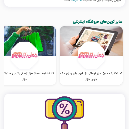
میزان رضایت از این کد تخفیف
100 درصد
است
سایر کوپن‌های فروشگاه اینترنتی
کد تخفیف 500 هزار تومانی آل این وان و آی مک
کد تخفیف 400 هزار تومانی کیس استوک 
جهان بازار
بازار