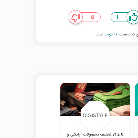
5
1
ین کد تخفیف
17 درصد
است
تا %71 تخفیف محصولات آرایشی و