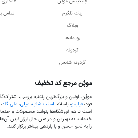
اپلیکیشن موپُن
همکاری با
ربات تلگرام
تماس با 
وبلاگ
رویدادها
گردونه
گردونه شانس
موپُن مرجع کد تخفیف
موپُن، اولین و بزرگ‌ترین پلتفرم بررسی، اشتراک‌
فود،
فیلیمو
، باسلام،
اسنپ شاپ
،
میلی
،
ملی گلد
،
است تا هم فروشگاه‌ها بتوانند محصولات و خدمات 
خدمات، به بهترین و در عین حال ارزان‌ترین آن‌ها 
را به نحو احسن و با بازدهی بیشتر برگزار کنند.