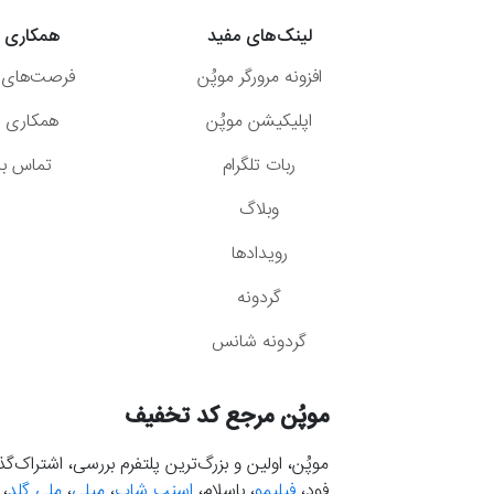
لینک‌های مفید
همکاری ب
افزونه مرورگر موپُن
فرصت‌های 
اپلیکیشن موپُن
همکاری با
ربات تلگرام
تماس با 
وبلاگ
رویدادها
گردونه
گردونه شانس
موپُن مرجع کد تخفیف
موپُن، اولین و بزرگ‌ترین پلتفرم بررسی، اشتراک‌
فود،
فیلیمو
، باسلام،
اسنپ شاپ
،
میلی
،
ملی گلد
،