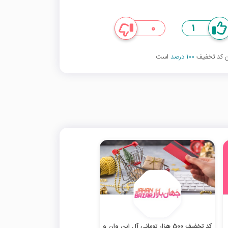
0
1
ین کد تخفیف
100 درصد
است
کد تخفیف 500 هزار تومانی آل این وان و