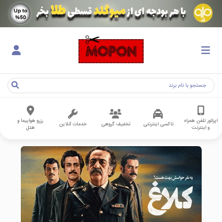
اپراتور تلفن همراه
رزرو هواپیما و
تاکسی اینترنتی
تخفیف گروهی
خدمات آنلاین
و اینترنت
هتل