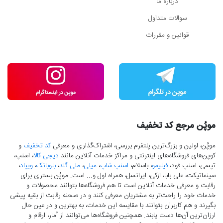
درباره ما
سوالات متداول
قوانین و مقررات
موپُن مرجع کد تخفیف
موپُن، اولین و بزرگ‌ترین پلتفرم بررسی، اشتراک‌گذاری و معرفی
کد تخفیف
و
کوپن‌های فروشگاه‌های اینترنتی و مراکز خدمات آنلاین مانند
دیجی کالا
، اسنپ،
تپسی، اسنپ فود،
فیلیمو
، باسلام،
اسنپ شاپ
،
میلی
،
ملی گلد
،
بلوبانک
،
ویپاد
،
سینماتیکت، علی بابا، ازکی، ایرانسل، همراه اول و... است. موپُن بستری برای
رقابت و معرفی خدمات آنلاین است تا هم فروشگاه‌ها بتوانند محصولات و
خدمات خود را راحت‌تر به مشتریان معرفی کنند و در صحنه رقابت از بقیه پیشی
بگیرند و هم کاربران بتوانند با مقایسه این خدمات، به بهترین و در عین حال
ارزان‌ترین آن‌ها دست‌ یابند. همچنین فروشگاه‌ها می‌توانند از آمار، ارقام و