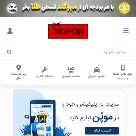
اپراتور تلفن همراه
رزرو هواپیما و
تاکسی اینترنتی
تخفیف گروهی
خدمات آنلاین
و اینترنت
هتل