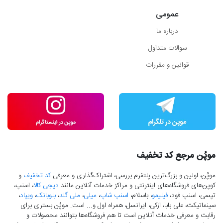
عمومی
درباره ما
سوالات متداول
قوانین و مقررات
موپُن مرجع کد تخفیف
موپُن، اولین و بزرگ‌ترین پلتفرم بررسی، اشتراک‌گذاری و معرفی
کد تخفیف
و
کوپن‌های فروشگاه‌های اینترنتی و مراکز خدمات آنلاین مانند
دیجی کالا
، اسنپ،
تپسی، اسنپ فود،
فیلیمو
، باسلام،
اسنپ شاپ
،
میلی
،
ملی گلد
،
بلوبانک
،
ویپاد
،
سینماتیکت، علی بابا، ازکی، ایرانسل، همراه اول و... است. موپُن بستری برای
رقابت و معرفی خدمات آنلاین است تا هم فروشگاه‌ها بتوانند محصولات و