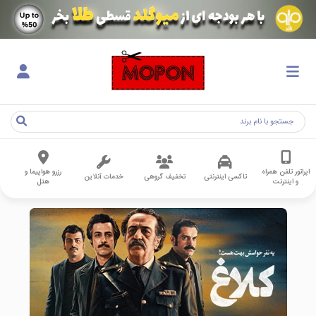
اپراتور تلفن همراه
رزرو هواپیما و
تاکسی اینترنتی
تخفیف گروهی
خدمات آنلاین
و اینترنت
هتل