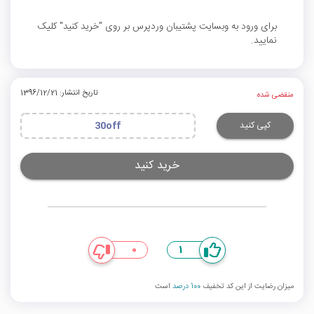
برای ورود به وبسایت پشتیبان وردپرس بر روی "خرید کنید" کلیک
نمایید.
تاریخ انتشار: 1396/12/21
منقضی شده
کپی کنید
30off
خرید کنید
0
1
میزان رضایت از این کد تخفیف
100 درصد
است