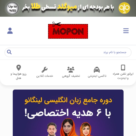
اپراتور تلفن همراه
رزرو هواپیما و
تاکسی اینترنتی
تخفیف گروهی
خدمات آنلاین
و اینترنت
هتل