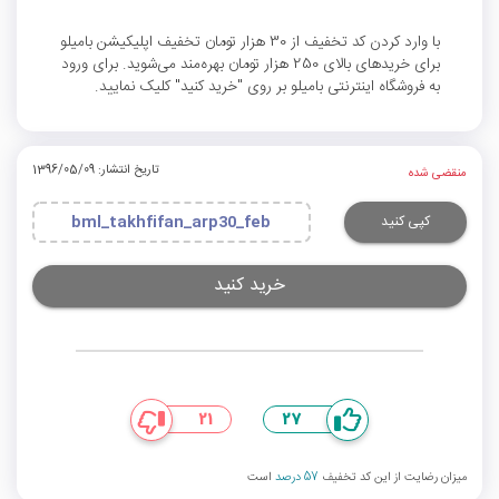
با وارد کردن کد تخفیف از 30 هزار تومان تخفیف اپلیکیشن بامیلو
برای خریدهای بالای 250 هزار تومان بهره‌مند می‌شوید. برای ورود
به فروشگاه اینترنتی بامیلو بر روی "خرید کنید" کلیک نمایید.
تاریخ انتشار: 1396/05/09
منقضی شده
کپی کنید
bml_takhfifan_arp30_feb
خرید کنید
21
27
میزان رضایت از این کد تخفیف
57 درصد
است