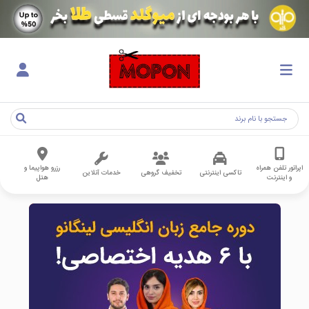
اپراتور تلفن همراه
رزرو هواپیما و
تاکسی اینترنتی
تخفیف گروهی
خدمات آنلاین
و اینترنت
هتل