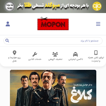
اپراتور تلفن همراه
رزرو هواپیما و
تاکسی اینترنتی
تخفیف گروهی
خدمات آنلاین
و اینترنت
هتل