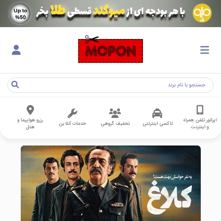
اپراتور تلفن همراه
رزرو هواپیما و
تاکسی اینترنتی
تخفیف گروهی
خدمات آنلاین
و اینترنت
هتل