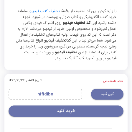
با وارد کردن این کد تخفیف از %50
تخفیف کتاب فیدیبو
، سامانه
خرید کتاب الکترونیکی و کتاب صوتی، بهره‌مند می‌شوید. توجه
داشته باشید این
کد تخفیف فیدیبو
روی اشتراک‌ فیدی پلاس
اعمال نمی‌شود و مخصوص اولین خرید از فیدیبو می‌باشد. لازم به
ذکر است که این کد روی قیمت اولیه کتاب‌های تخفیف‌دار اعمال
می‌شود. شما می‌توانید با این
کدتخفیف فیدیبو
انواع کتاب‌ها مثل
وقتی نیچه گریست، سمفونی مردگان، سووشون و... را خریداری
کنید. برای استفاده از این
تخفیف فیدیبو
و ورود به وب‌سایت
فیدیبو بر روی "خرید کنید" کلیک نمایید.
تاریخ انتشار: 1404/01/26
انقضا نامشخص
کپی کنید
hifidibo
خرید کنید