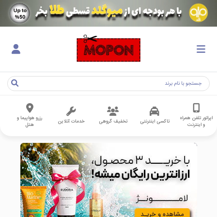
اپراتور تلفن همراه
رزرو هواپیما و
تاکسی اینترنتی
تخفیف گروهی
خدمات آنلاین
و اینترنت
هتل