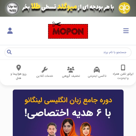
اپراتور تلفن همراه
رزرو هواپیما و
تاکسی اینترنتی
تخفیف گروهی
خدمات آنلاین
و اینترنت
هتل