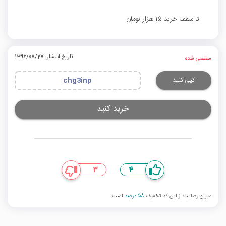
تا سقف خرید 15 هزار تومان
تاریخ انتشار: 1396/08/27
منقضی شده
کپی کنید
chg3inp
خرید کنید
3
4
میزان رضایت از این کد تخفیف
58 درصد
است