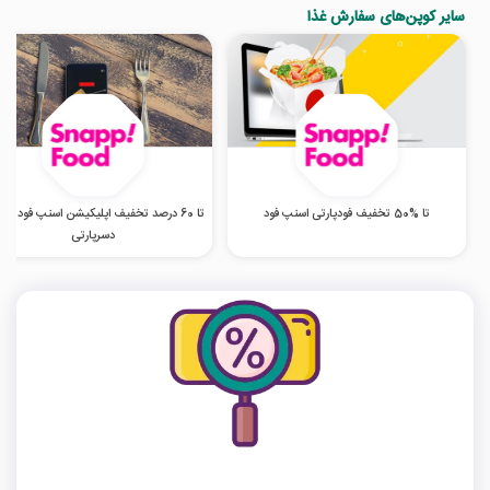
سایر کوپن‌های سفارش غذا
تا %50 تخفیف فودپارتی اسنپ فود
تا 60 درصد تخفیف اپلیکیشن اسنپ فود در 
دسرپارتی