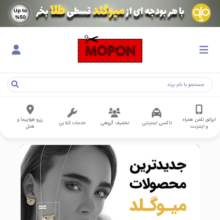
اپراتور تلفن همراه
رزرو هواپیما و
تاکسی اینترنتی
تخفیف گروهی
خدمات آنلاین
و اینترنت
هتل