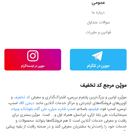
عمومی
درباره ما
سوالات متداول
قوانین و مقررات
موپُن مرجع کد تخفیف
موپُن، اولین و بزرگ‌ترین پلتفرم بررسی، اشتراک‌گذاری و معرفی
کد تخفیف
و
کوپن‌های فروشگاه‌های اینترنتی و مراکز خدمات آنلاین مانند
دیجی کالا
، اسنپ،
تپسی، اسنپ فود،
فیلیمو
، باسلام،
اسنپ شاپ
،
میلی
،
ملی گلد
،
بلوبانک
،
ویپاد
،
سینماتیکت، علی بابا، ازکی، ایرانسل، همراه اول و... است. موپُن بستری برای
رقابت و معرفی خدمات آنلاین است تا هم فروشگاه‌ها بتوانند محصولات و
خدمات خود را راحت‌تر به مشتریان معرفی کنند و در صحنه رقابت از بقیه پیشی