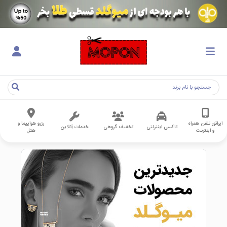
اپراتور تلفن همراه
رزرو هواپیما و
تاکسی اینترنتی
تخفیف گروهی
خدمات آنلاین
و اینترنت
هتل