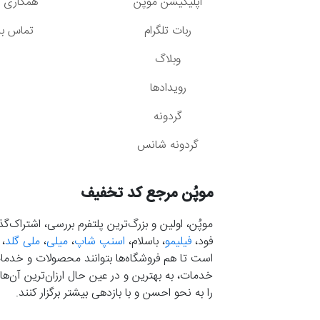
اپلیکیشن موپُن
همکاری با
ربات تلگرام
تماس با 
وبلاگ
رویدادها
گردونه
گردونه شانس
موپُن مرجع کد تخفیف
موپُن، اولین و بزرگ‌ترین پلتفرم بررسی، اشتراک‌
فود،
فیلیمو
، باسلام،
اسنپ شاپ
،
میلی
،
ملی گلد
،
است تا هم فروشگاه‌ها بتوانند محصولات و خدمات 
خدمات، به بهترین و در عین حال ارزان‌ترین آن‌ها 
را به نحو احسن و با بازدهی بیشتر برگزار کنند.