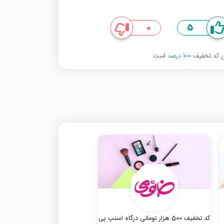
0
5
ین کد تخفیف
100 درصد
است
کد تخفیف 500 هزار تومانی درگاه اسنپ پی