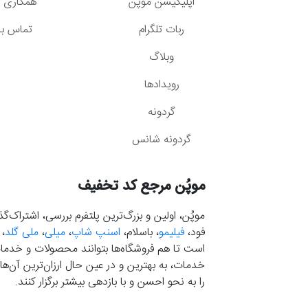
اپلیکیشن موپُن
همکاری با
ربات تلگرام
تماس با 
وبلاگ
رویدادها
گردونه
گردونه شانس
موپُن مرجع کد تخفیف
موپُن، اولین و بزرگ‌ترین پلتفرم بررسی، اشتراک‌
فود،
فیلیمو
، باسلام،
اسنپ شاپ
،
میلی
،
ملی گلد
،
است تا هم فروشگاه‌ها بتوانند محصولات و خدمات 
خدمات، به بهترین و در عین حال ارزان‌ترین آن‌ها 
را به نحو احسن و با بازدهی بیشتر برگزار کنند.