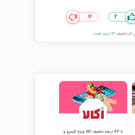
14
2
ین کد تخفیف
13 درصد
است
تا 43 درصد تخفیف اکالا ویژه کنسرو و