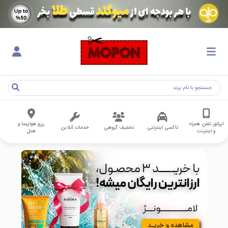
اپراتور تلفن همراه
رزرو هواپیما و
تاکسی اینترنتی
تخفیف گروهی
خدمات آنلاین
و اینترنت
هتل