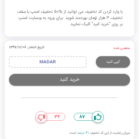
با وارد کردن کد تخفیف می توانید از %50 تخفیف اسنپ با سقف
تخفیف 3 هزار تومان بهره‌مند شوید. برای ورود به وبسایت اسنپ
بر روی "خرید کنید" کلیک نمایید.
تاریخ انتشار: 1397/12/08
منقضی شده
کپی کنید
MADAR
خرید کنید
36
87
میزان رضایت از این کد تخفیف
71 درصد
است