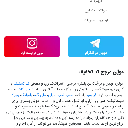
درباره ما
سوالات متداول
قوانین و مقررات
موپُن مرجع کد تخفیف
موپُن، اولین و بزرگ‌ترین پلتفرم بررسی، اشتراک‌گذاری و معرفی
کد تخفیف
و
کوپن‌های فروشگاه‌های اینترنتی و مراکز خدمات آنلاین مانند
دیجی کالا
، اسنپ،
تپسی، اسنپ فود،
فیلیمو
، باسلام،
اسنپ شاپ
،
میلی
،
ملی گلد
،
بلوبانک
،
ویپاد
،
سینماتیکت، علی بابا، ازکی، ایرانسل، همراه اول و... است. موپُن بستری برای
رقابت و معرفی خدمات آنلاین است تا هم فروشگاه‌ها بتوانند محصولات و
خدمات خود را راحت‌تر به مشتریان معرفی کنند و در صحنه رقابت از بقیه پیشی
بگیرند و هم کاربران بتوانند با مقایسه این خدمات، به بهترین و در عین حال
ارزان‌ترین آن‌ها دست‌ یابند. همچنین فروشگاه‌ها می‌توانند از آمار، ارقام و