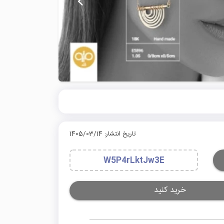
تاریخ انتشار: 1405/03/14
W5P4rLktJw3E
خرید کنید