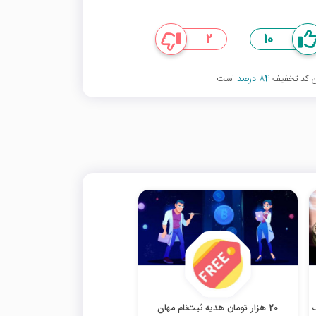
2
10
ین کد تخفیف
84 درصد
است
ف
20 هزار تومان هدیه ثبت‌نام مهان