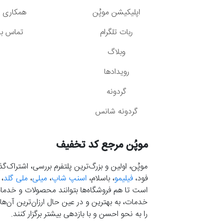
اپلیکیشن موپُن
همکاری با
ربات تلگرام
تماس با 
وبلاگ
رویدادها
گردونه
گردونه شانس
موپُن مرجع کد تخفیف
موپُن، اولین و بزرگ‌ترین پلتفرم بررسی، اشتراک‌
فود،
فیلیمو
، باسلام،
اسنپ شاپ
،
میلی
،
ملی گلد
،
است تا هم فروشگاه‌ها بتوانند محصولات و خدمات 
خدمات، به بهترین و در عین حال ارزان‌ترین آن‌ها 
را به نحو احسن و با بازدهی بیشتر برگزار کنند.