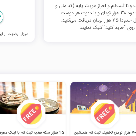
 وانا ثبت‌نام و احراز هویت پایه (کد ملی و
تاریخ تولد) انجام دهید، 7 هزار ارز فلوکی معادل حدود 30 هزار تومان و با دعوت هر دوست
، 70 هزار پپه معادل حدودا 35 هزار تومان دریافت می‌کنید.
وی "خرید کنید" کلیک نمایید.
میزان رضایت از ا
70 هزار تومان تخفیف ثبت نام همنشین
25 هزار سکه هدیه ثبت نام با لینک معر