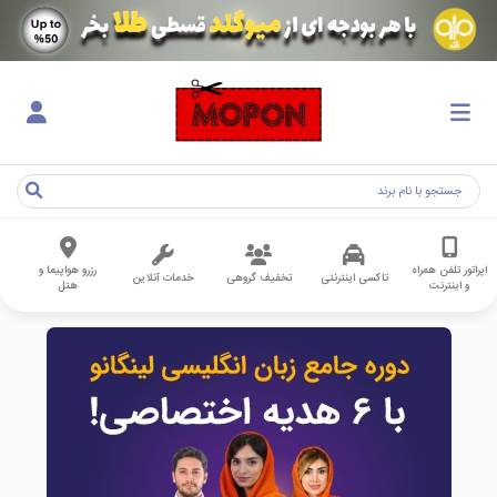
اپراتور تلفن همراه
رزرو هواپیما و
تاکسی اینترنتی
تخفیف گروهی
خدمات آنلاین
و اینترنت
هتل