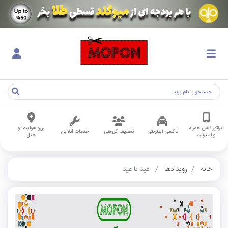
اپراتور تلفن همراه
رزرو هواپیما و
تاکسی اینترنتی
تخفیف گروهی
خدمات آنلاین
و اینترنت
هتل
خانه
رویدادها
عید تا عید