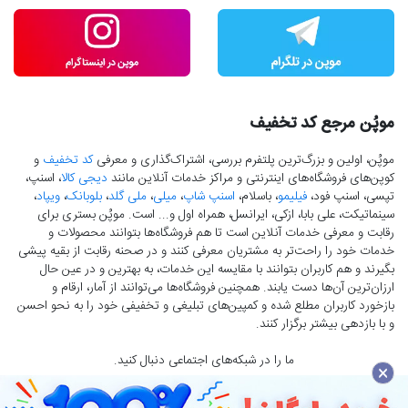
موپُن مرجع کد تخفیف
موپُن، اولین و بزرگ‌ترین پلتفرم بررسی، اشتراک‌گذاری و معرفی
کد تخفیف
و
کوپن‌های فروشگاه‌های اینترنتی و مراکز خدمات آنلاین مانند
دیجی کالا
، اسنپ،
تپسی، اسنپ فود،
فیلیمو
، باسلام،
اسنپ شاپ
،
میلی
،
ملی گلد
،
بلوبانک
،
ویپاد
،
سینماتیکت، علی بابا، ازکی، ایرانسل، همراه اول و... است. موپُن بستری برای
رقابت و معرفی خدمات آنلاین است تا هم فروشگاه‌ها بتوانند محصولات و
خدمات خود را راحت‌تر به مشتریان معرفی کنند و در صحنه رقابت از بقیه پیشی
بگیرند و هم کاربران بتوانند با مقایسه این خدمات، به بهترین و در عین حال
ارزان‌ترین آن‌ها دست‌ یابند. همچنین فروشگاه‌ها می‌توانند از آمار، ارقام و
بازخورد کاربران مطلع شده و کمپین‌های تبلیغی و تخفیفی خود را به نحو احسن
و با بازدهی بیشتر برگزار کنند.
ما را در شبکه‌های اجتماعی دنبال کنید.
×