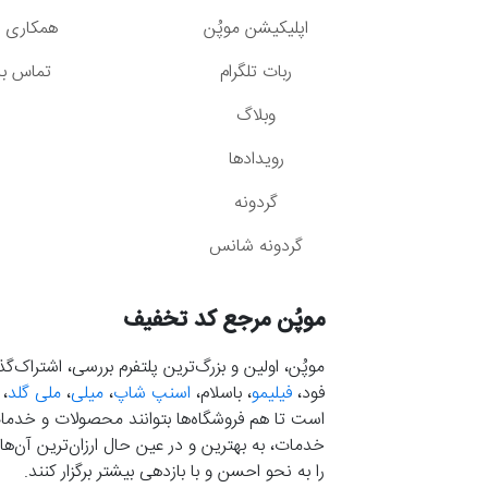
اپلیکیشن موپُن
همکاری با
ربات تلگرام
تماس با 
وبلاگ
رویدادها
گردونه
گردونه شانس
موپُن مرجع کد تخفیف
موپُن، اولین و بزرگ‌ترین پلتفرم بررسی، اشتراک‌
فود،
فیلیمو
، باسلام،
اسنپ شاپ
،
میلی
،
ملی گلد
،
است تا هم فروشگاه‌ها بتوانند محصولات و خدمات 
خدمات، به بهترین و در عین حال ارزان‌ترین آن‌ها 
را به نحو احسن و با بازدهی بیشتر برگزار کنند.