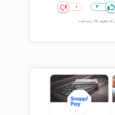
1
3
ین کد تخفیف
75 درصد
است