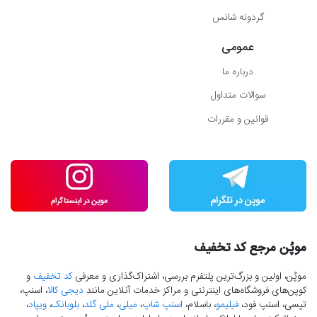
گردونه شانس
عمومی
درباره ما
سوالات متداول
قوانین و مقررات
موپُن مرجع کد تخفیف
موپُن، اولین و بزرگ‌ترین پلتفرم بررسی، اشتراک‌گذاری و معرفی
کد تخفیف
و
کوپن‌های فروشگاه‌های اینترنتی و مراکز خدمات آنلاین مانند
دیجی کالا
، اسنپ،
تپسی، اسنپ فود،
فیلیمو
، باسلام،
اسنپ شاپ
،
میلی
،
ملی گلد
،
بلوبانک
،
ویپاد
،