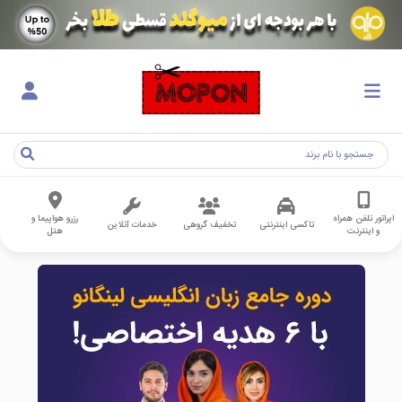
اپراتور تلفن همراه
رزرو هواپیما و
تاکسی اینترنتی
تخفیف گروهی
خدمات آنلاین
و اینترنت
هتل