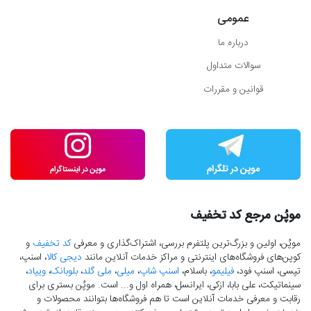
عمومی
درباره ما
سوالات متداول
قوانین و مقررات
موپُن مرجع کد تخفیف
موپُن، اولین و بزرگ‌ترین پلتفرم بررسی، اشتراک‌گذاری و معرفی
کد تخفیف
و
کوپن‌های فروشگاه‌های اینترنتی و مراکز خدمات آنلاین مانند
دیجی کالا
، اسنپ،
تپسی، اسنپ فود،
فیلیمو
، باسلام،
اسنپ شاپ
،
میلی
،
ملی گلد
،
بلوبانک
،
ویپاد
،
سینماتیکت، علی بابا، ازکی، ایرانسل، همراه اول و... است. موپُن بستری برای
رقابت و معرفی خدمات آنلاین است تا هم فروشگاه‌ها بتوانند محصولات و