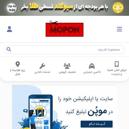
اپراتور تلفن همراه
رزرو هواپیما و
تاکسی اینترنتی
تخفیف گروهی
خدمات آنلاین
و اینترنت
هتل