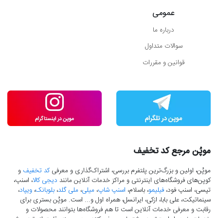
عمومی
درباره ما
سوالات متداول
قوانین و مقررات
موپُن مرجع کد تخفیف
موپُن، اولین و بزرگ‌ترین پلتفرم بررسی، اشتراک‌گذاری و معرفی
کد تخفیف
و
کوپن‌های فروشگاه‌های اینترنتی و مراکز خدمات آنلاین مانند
دیجی کالا
، اسنپ،
تپسی، اسنپ فود،
فیلیمو
، باسلام،
اسنپ شاپ
،
میلی
،
ملی گلد
،
بلوبانک
،
ویپاد
،
سینماتیکت، علی بابا، ازکی، ایرانسل، همراه اول و... است. موپُن بستری برای
رقابت و معرفی خدمات آنلاین است تا هم فروشگاه‌ها بتوانند محصولات و