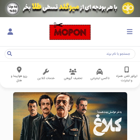
اپراتور تلفن همراه
رزرو هواپیما و
تاکسی اینترنتی
تخفیف گروهی
خدمات آنلاین
و اینترنت
هتل