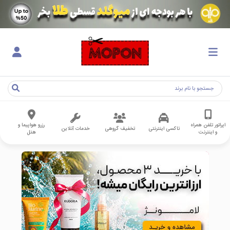
اپراتور تلفن همراه
رزرو هواپیما و
تاکسی اینترنتی
تخفیف گروهی
خدمات آنلاین
و اینترنت
هتل