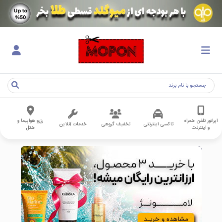
اپراتور تلفن همراه
رزرو هواپیما و
تاکسی اینترنتی
تخفیف گروهی
خدمات آنلاین
و اینترنت
هتل