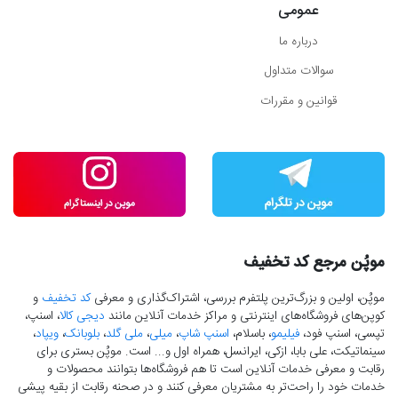
عمومی
درباره ما
سوالات متداول
قوانین و مقررات
موپُن مرجع کد تخفیف
موپُن، اولین و بزرگ‌ترین پلتفرم بررسی، اشتراک‌گذاری و معرفی
کد تخفیف
و
کوپن‌های فروشگاه‌های اینترنتی و مراکز خدمات آنلاین مانند
دیجی کالا
، اسنپ،
تپسی، اسنپ فود،
فیلیمو
، باسلام،
اسنپ شاپ
،
میلی
،
ملی گلد
،
بلوبانک
،
ویپاد
،
سینماتیکت، علی بابا، ازکی، ایرانسل، همراه اول و... است. موپُن بستری برای
رقابت و معرفی خدمات آنلاین است تا هم فروشگاه‌ها بتوانند محصولات و
خدمات خود را راحت‌تر به مشتریان معرفی کنند و در صحنه رقابت از بقیه پیشی