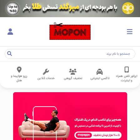
اپراتور تلفن همراه
رزرو هواپیما و
تاکسی اینترنتی
تخفیف گروهی
خدمات آنلاین
و اینترنت
هتل