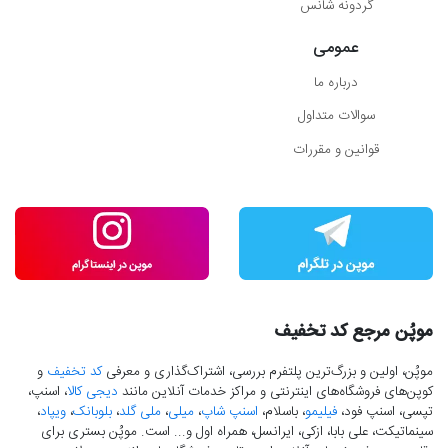
گردونه شانس
عمومی
درباره ما
سوالات متداول
قوانین و مقررات
موپُن مرجع کد تخفیف
موپُن، اولین و بزرگ‌ترین پلتفرم بررسی، اشتراک‌گذاری و معرفی
کد تخفیف
و
کوپن‌های فروشگاه‌های اینترنتی و مراکز خدمات آنلاین مانند
دیجی کالا
، اسنپ،
تپسی، اسنپ فود،
فیلیمو
، باسلام،
اسنپ شاپ
،
میلی
،
ملی گلد
،
بلوبانک
،
ویپاد
،
سینماتیکت، علی بابا، ازکی، ایرانسل، همراه اول و... است. موپُن بستری برای