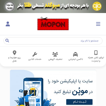
اپراتور تلفن همراه
رزرو هواپیما و
تاکسی اینترنتی
تخفیف گروهی
خدمات آنلاین
و اینترنت
هتل