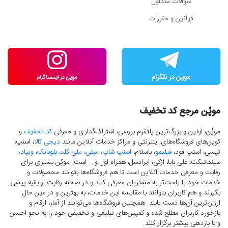
سوالات متداول
قوانین و مقررات
موپُن مرجع کد تخفیف
موپُن، اولین و بزرگ‌ترین پلتفرم بررسی، اشتراک‌گذاری و معرفی
کد تخفیف
و
کوپن‌های فروشگاه‌های اینترنتی و مراکز خدمات آنلاین مانند
دیجی کالا
، اسنپ،
تپسی، اسنپ فود،
فیلیمو
، باسلام،
اسنپ شاپ
،
میلی
،
ملی گلد
،
بلوبانک
،
ویپاد
،
سینماتیکت، علی بابا، ازکی، ایرانسل، همراه اول و... است. موپُن بستری برای
رقابت و معرفی خدمات آنلاین است تا هم فروشگاه‌ها بتوانند محصولات و
خدمات خود را راحت‌تر به مشتریان معرفی کنند و در صحنه رقابت از بقیه پیشی
بگیرند و هم کاربران بتوانند با مقایسه این خدمات، به بهترین و در عین حال
ارزان‌ترین آن‌ها دست‌ یابند. همچنین فروشگاه‌ها می‌توانند از آمار، ارقام و
بازخورد کاربران مطلع شده و کمپین‌های تبلیغی و تخفیفی خود را به نحو احسن
و با بازدهی بیشتر برگزار کنند.