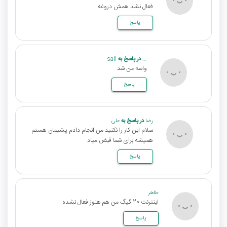
فعال نشد همش دروغه
پاسخ
...
در پاسخ به
sali
واسه من شد
پاسخ
رضا
در پاسخ به
علی
سلام این کار را نکنید من انجام دادم پشیمان هستم
همیشه برای شما قبض میاد
پاسخ
طاهر
اینترنت 20 گیگ من هم هنوز فعال نشده
پاسخ