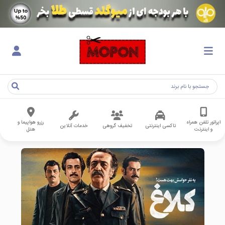
اپراتور تلفن همراه
رزرو هواپیما و
تاکسی اینترنتی
تخفیف گروهی
خدمات آنلاین
و اینترنت
هتل