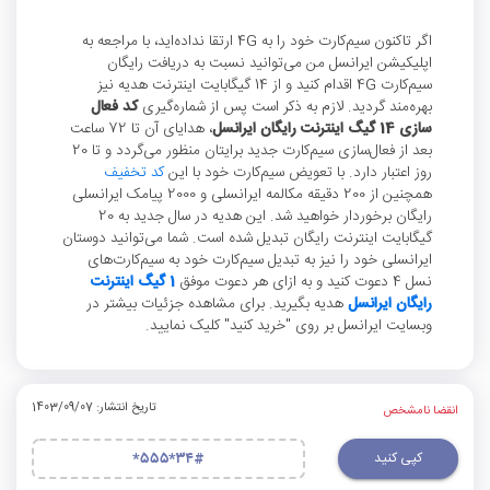
اگر تاکنون سیم‌کارت خود را به 4G ارتقا نداده‌اید، با مراجعه به
اپلیکیشن ایرانسل من می‌توانید نسبت به دریافت رایگان
سیم‌کارت 4G اقدام کنید و از 14 گیگابایت اینترنت هدیه نیز
بهره‌مند گردید. لازم به ذکر است پس از شماره‌گیری
کد فعال
سازی 14 گیگ اینترنت رایگان ایرانسل
، هدایای آن تا 72 ساعت
بعد از فعال‌سازی سیم‌کارت جدید برایتان منظور می‌گردد و تا 20
روز اعتبار دارد. با تعویض سیم‌کارت خود با این
کد تخفیف
همچنین از 200 دقیقه مکالمه ایرانسلی و 2000 پیامک ایرانسلی
رایگان برخوردار خواهید شد. این هدیه در سال جدید به 20
گیگابایت اینترنت رایگان تبدیل شده است. شما می‌توانید دوستان
ایرانسلی خود را نیز به تبدیل سیم‌کارت خود به سیم‌کارت‌های
نسل 4 دعوت کنید و به ازای هر دعوت موفق
1 گیگ اینترنت
رایگان ایرانسل
هدیه بگیرید. برای مشاهده جزئیات بیشتر در
وبسایت ایرانسل بر روی "خرید کنید" کلیک نمایید.
تاریخ انتشار: 1403/09/07
انقضا نامشخص
کپی کنید
*۵۵۵*۳۴#