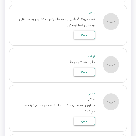
عرشیا
فقط دروغ،فقط ریا،بابا بخدا مردم مانده این وعده های
تو خالی شما نیستن.
پاسخ
فرشید
دقیقا.همش دروغ
پاسخ
سمیرا
سلام
چطوری بفهمیم چقدر از جایزه تعویض سیم کارتمون
مونده؟
پاسخ