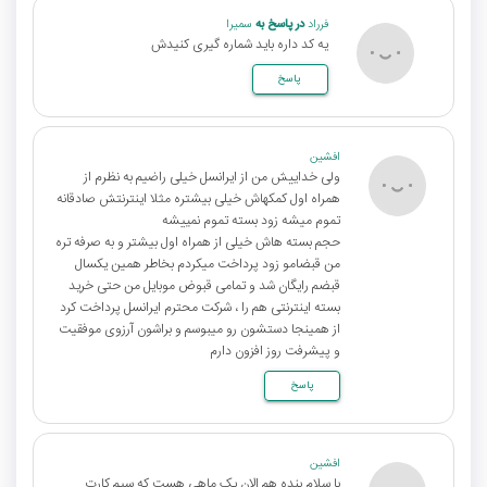
فرراد
در پاسخ به
سمیرا
یه کد داره باید شماره گیری کنیدش
پاسخ
افشین
ولی خداییش من از ایرانسل خیلی راضیم به نظرم از
همراه اول کمکهاش خیلی بیشتره مثلا اینترنتش صادقانه
تموم میشه زود بسته تموم نمییشه
حجم بسته هاش خیلی از همراه اول بیشتر و به صرفه تره
من قبضامو زود پرداخت میکردم بخاطر همین یکسال
قبضم رایگان شد و تمامی قبوض موبایل من حتی خرید
بسته اینترنتی هم را ، شرکت محترم ایرانسل پرداخت کرد
از همینجا دستشون رو میبوسم و براشون آرزوی موفقیت
و پیشرفت روز افزون دارم
پاسخ
افشین
با سلام بنده هم الان یک ماهی هست که سیم کارت